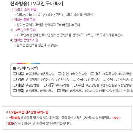
신라방송) TV코인 구매하기
1)
TV코인 충전 선택
* 헬로TV 메뉴 > 나의TV > 충전/쿠폰 > TV코인 충전을 선택한다.
2)
원하는 금액 구매
* 원하는 금액의 코인을 선택하고 구매버튼을 누른다.
3)
TV코인으로 구매
* TV코인이 충전이 완료되면 원하는 콘텐츠를 선택하고 TV코인으로 구매하기를 누른다.
4)
원하는 콘텐츠 시청
* 원하는 콘텐츠를 즐겁게 시청한다.
서/비/스/지/역
서울
인천
경기
:
#양천방송
#은평방송
:
#북인천방송
:
#김포방송
#나라방송
강원
전북
전남
:
#강원방송
#영동방송
#영서방송
:
#전북방송
:
#아라방송
#
충남
대구
부산
:
#충남방송
:
#대구방송
:
#금정방송
#중부산방송
#중앙방송
경북
경남
:
#신라방송
#영남방송
:
#가야방송
#경남방송
#마산방송
#경남마산하나
#
LG헬로비전 신라방송 유의사항
*
신라방송
방송상품 및 가입 설치에 관하여 궁금하신 내용은 (
신라방송전화번호 :
1855-
1839
)으로 전화주시면 친절히 상담해드리겠습니다.